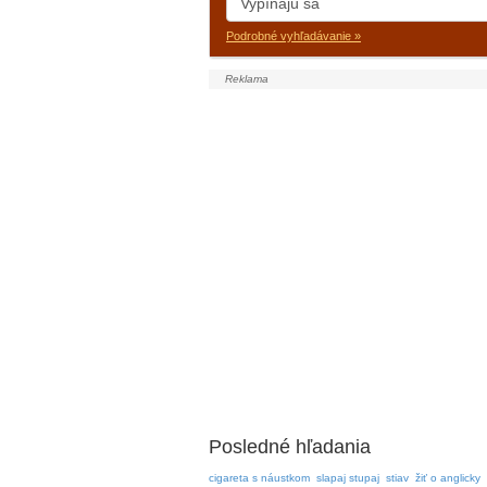
Podrobné vyhľadávanie »
Posledné hľadania
cigareta s náustkom
slapaj stupaj
stiav
žiť o anglicky