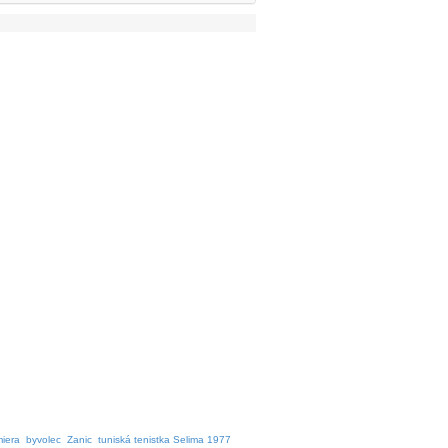
miera
byvolec
Zanic
tuniská tenistka Selima 1977