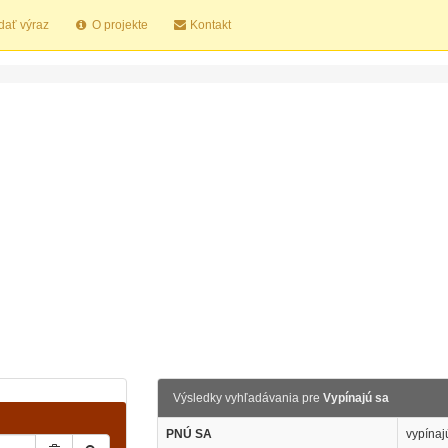
dať výraz
O projekte
Kontakt
Výsledky vyhľadávania pre
Vypínajú sa
PNÚ SA
vypínaj