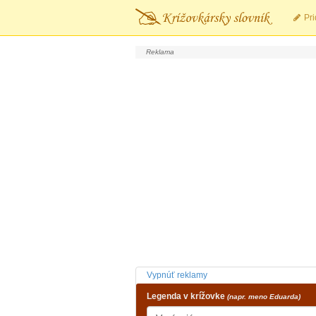
Pri
Vypnúť reklamy
Legenda v krížovke
(napr. meno Eduarda)