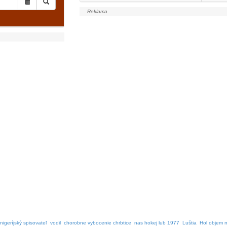
nigeríjský spisovateľ
vodil
chorobne vybocenie chrbtice
nas hokej lub 1977
Luštia
Hol objem 