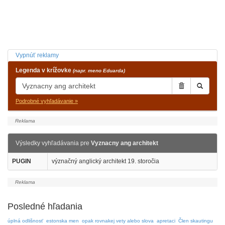
Vypnúť reklamy
Legenda v krížovke
(napr. meno Eduarda)
Podrobné vyhľadávanie »
Výsledky vyhľadávania pre
Vyznacny ang architekt
PUGIN
význačný anglický architekt 19. storočia
Posledné hľadania
úplná odlišnosť
estonska men
opak rovnakej vety alebo slova
apretaci
Člen skautingu