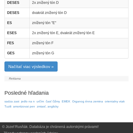
DESES
2x znížený tón D
DESES
dvakrát znížený tón D
ES
znížený tón "E"
ESES
2x znížený tón E, dvakrát znížený tón E
FES
znížený tón F
GES
znížený tón G
Načítať viac výsledkov »
Posledné hľadania
sadza zast
jedlo na n
určím
časť čižmy
EMEK
Organog énna zemina
orientalny vtak
Tuzili
amortizovat pen
zmiasť, anglicky
© Jozef Rusňák. Databáza je chránená autorskými právami!