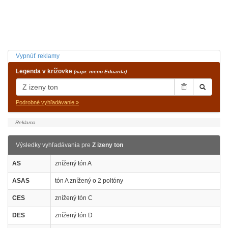
Vypnúť reklamy
Legenda v krížovke
(napr. meno Eduarda)
Podrobné vyhľadávanie »
Výsledky vyhľadávania pre
Z izeny ton
AS
znížený tón A
ASAS
tón A znížený o 2 poltóny
CES
znížený tón C
DES
znížený tón D