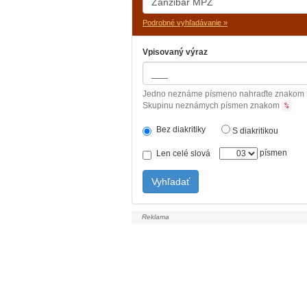
Podrobné vyhľadávanie »
Vpisovaný výraz
Jedno neznáme písmeno nahraďte znakom
Skupinu neznámych písmen znakom
%
Bez diakritiky
S diakritikou
písmen
Len celé slová
Vyhľadať