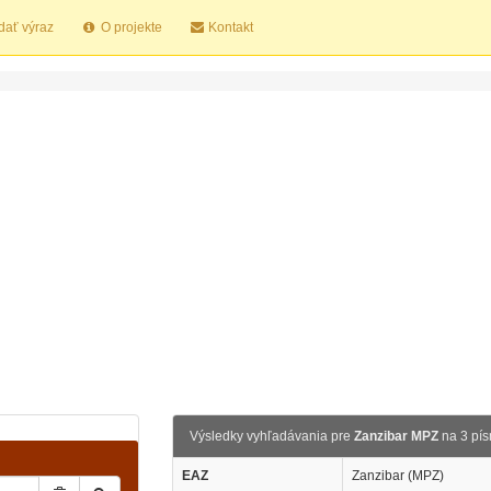
dať výraz
O projekte
Kontakt
Výsledky vyhľadávania pre
Zanzibar MPZ
na 3 pí
EAZ
Zanzibar (MPZ)