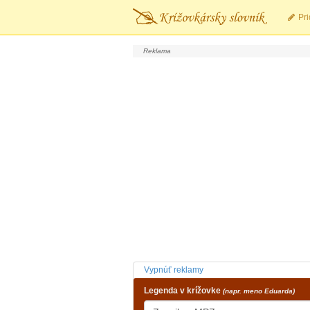
Pri
Vypnúť reklamy
Legenda v krížovke
(napr. meno Eduarda)