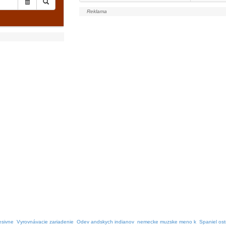
esivne
Vyrovnávacie zariadenie
Odev andskych indianov
nemecke muzske meno k
Spaniel ost