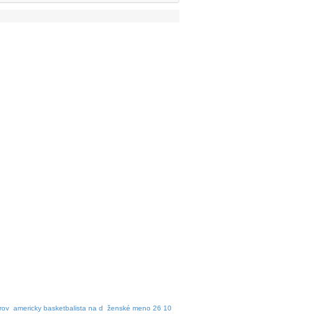
rov
americky basketbalista na d
ženské meno 26 10