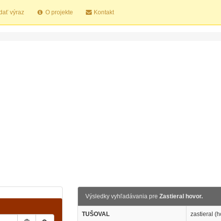
dať výraz
O projekte
Kontakt
Výsledky vyhľadávania pre
Zastieral hovor.
TUŠOVAL
zastieral (h