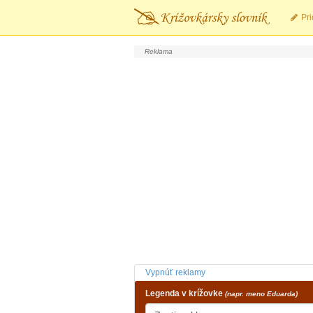
Pri
Vypnúť reklamy
Legenda v krížovke
(napr. meno Eduarda)