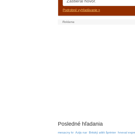
Podrobné vyhľadávanie »
Posledné hľadania
mesacny kr
Azijs nar
Britský atlét šprinter
hneval expr