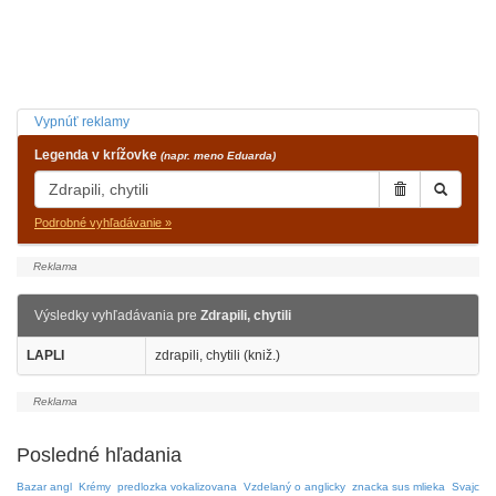
Vypnúť reklamy
Legenda v krížovke
(napr. meno Eduarda)
Podrobné vyhľadávanie »
Výsledky vyhľadávania pre
Zdrapili, chytili
LAPLI
zdrapili, chytili (kniž.)
Posledné hľadania
Bazar angl
Krémy
predlozka vokalizovana
Vzdelaný o anglicky
znacka sus mlieka
Svajc