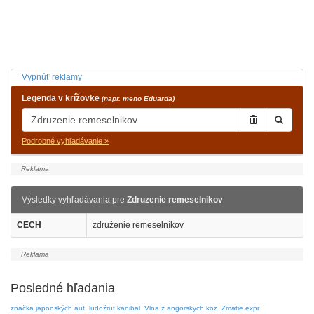
Vypnúť reklamy
Legenda v krížovke
(napr. meno Eduarda)
Podrobné vyhľadávanie »
Výsledky vyhľadávania pre
Zdruzenie remeselnikov
CECH
združenie remeselníkov
Posledné hľadania
značka japonských aut
ludožrut kanibal
Vlna z angorskych koz
Zmätie expr