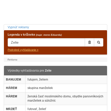
Vypnúť reklamy
Legenda v krížovke
(napr. meno Eduarda)
Podrobné vyhľadávanie »
Výsledky vyhľadávania pre
Zelie
BANUJEM
ľutujem, želiem
HÁREM
skupina manželiek
HÁREM
ženská časť moslimského domu, obydlie panovníkových
manželiek a súložníc
MRZIEŤ
ľutovať, želieť