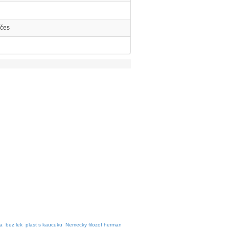
účes
la
bez lek
plast s kaucuku
Nemecky filozof herman