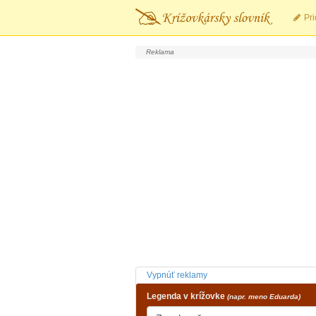
Pri
Vypnúť reklamy
Legenda v krížovke
(napr. meno Eduarda)