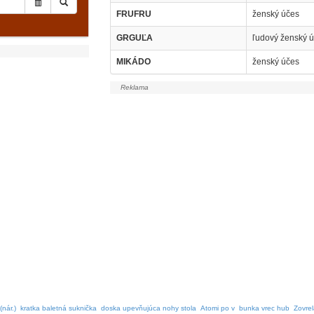
FRUFRU
ženský účes
GRGUĽA
ľudový ženský 
MIKÁDO
ženský účes
(nár.)
kratka baletná suknička
doska upevňujúca nohy stola
Atomi po v
bunka vrec hub
Zovre