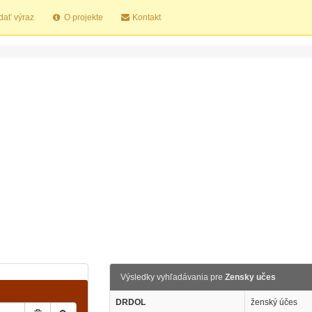
dať výraz
O projekte
Kontakt
Výsledky vyhľadávania pre
Zensky učes
DRDOL
ženský účes