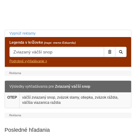
Vypnúť reklamy
Legenda v krížovke
(napr. meno Eduarda)
Podrobné vyhľadávanie »
Výsledky vyhľadávania pre
Zviazaný väčší snop
OTEP
väčší zviazaný snop, zväzok slamy, otiepka, zväzok ráždia,
väčšia viazanica raždia
Posledné hľadania