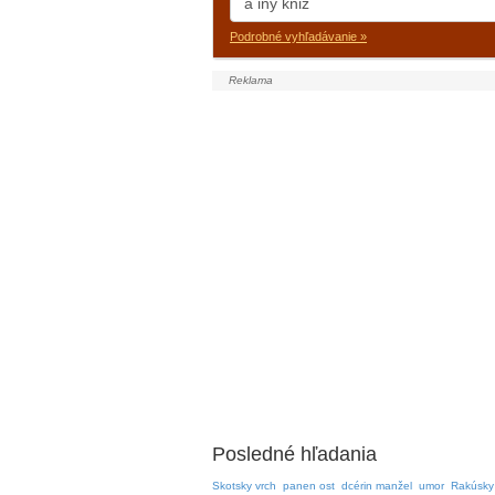
Podrobné vyhľadávanie »
Posledné hľadania
Skotsky vrch
panen ost
dcérin manžel
umor
Rakúsky 