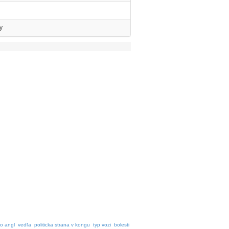
y
po angl
vedľa
politicka strana v kongu
typ vozi
bolesti