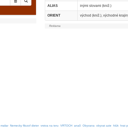
ALIAS
inými slovami (kniž.)
ORIENT
východ (kniž.), východné krajin
maliar
Nemecky filozof dieter
vrstva na teru
VRTOCH
anaô
Obyvana
obyvat azie
hlúk
hrat 