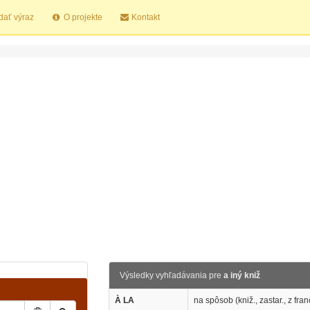
dať výraz
O projekte
Kontakt
Výsledky vyhľadávania pre
a iný kniž
À LA
na spôsob (kniž., zastar., z fran