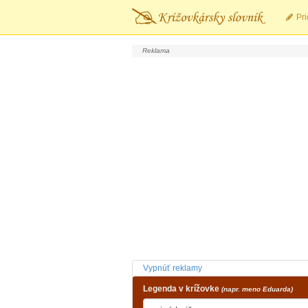
Pri
Vypnúť reklamy
Legenda v krížovke
(napr. meno Eduarda)