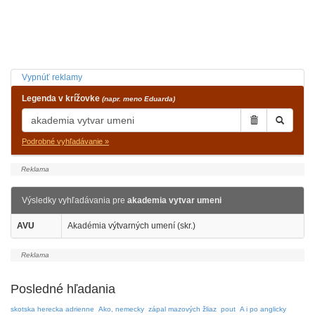
Vypnúť reklamy
Legenda v krížovke
(napr. meno Eduarda)
Podrobné vyhľadávanie »
Výsledky vyhľadávania pre
akademia vytvar umeni
AVU
Akadémia výtvarných umení (skr.)
Posledné hľadania
skotska herecka adrienne
Ako, nemecky
zápal mazových žliaz
pout
A i po anglicky