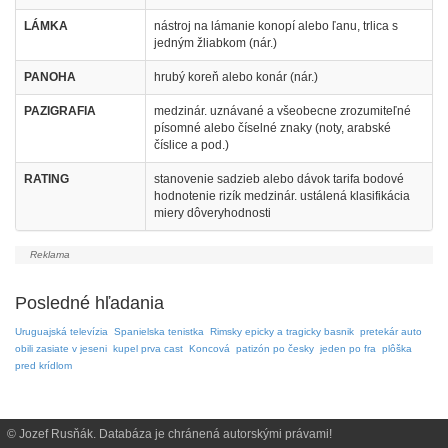
LÁMKA
nástroj na lámanie konopí alebo ľanu, trlica s
jedným žliabkom (nár.)
PANOHA
hrubý koreň alebo konár (nár.)
PAZIGRAFIA
medzinár. uznávané a všeobecne zrozumiteľné
písomné alebo číselné znaky (noty, arabské
číslice a pod.)
RATING
stanovenie sadzieb alebo dávok tarifa bodové
hodnotenie rizík medzinár. ustálená klasifikácia
miery dôveryhodnosti
Posledné hľadania
Uruguajská televízia
Spanielska tenistka
Rimsky epicky a tragicky basnik
pretekár auto
obili zasiate v jeseni
kupel prva cast
Koncová
patizón po česky
jeden po fra
plôška
pred krídlom
© Jozef Rusňák. Databáza je chránená autorskými právami!