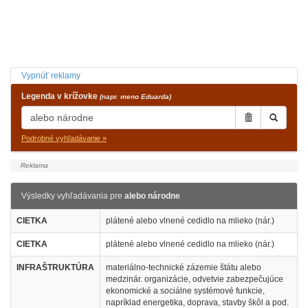
Vypnúť reklamy
Legenda v krížovke
(napr. meno Eduarda)
Podrobné vyhľadávanie »
Výsledky vyhľadávania pre
alebo národne
CIETKA
plátené alebo vlnené cedidlo na mlieko (nár.)
CIETKA
plátené alebo vlnené cedidlo na mlieko (nár.)
INFRAŠTRUKTÚRA
materiálno-technické zázemie štátu alebo
medzinár. organizácie, odvetvie zabezpečujúce
ekonomické a sociálne systémové funkcie,
napríklad energetika, doprava, stavby škôl a pod.