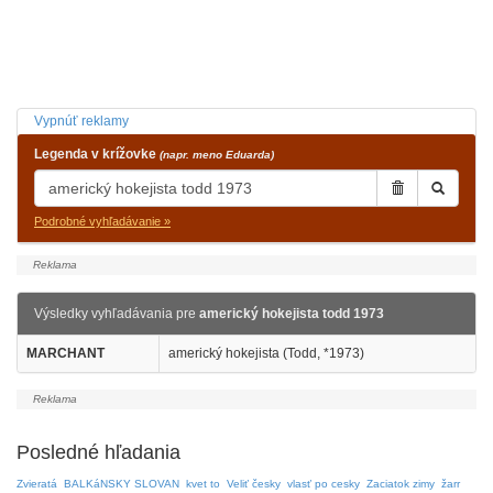
Vypnúť reklamy
Legenda v krížovke
(napr. meno Eduarda)
Podrobné vyhľadávanie »
Výsledky vyhľadávania pre
americký hokejista todd 1973
MARCHANT
americký hokejista (Todd, *1973)
Posledné hľadania
Zvieratá
BALKáNSKY SLOVAN
kvet to
Veliť česky
vlasť po cesky
Zaciatok zimy
žarr