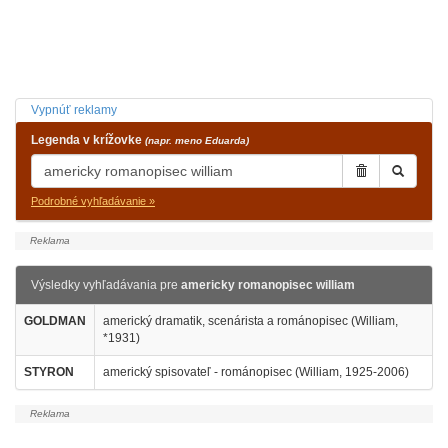
Vypnúť reklamy
Legenda v krížovke
(napr. meno Eduarda)
Podrobné vyhľadávanie »
Výsledky vyhľadávania pre
americky romanopisec william
GOLDMAN
americký dramatik, scenárista a románopisec (William,
*1931)
STYRON
americký spisovateľ - románopisec (William, 1925-2006)