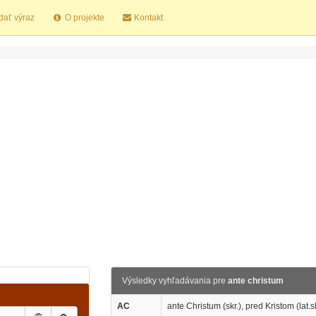
dať výraz
O projekte
Kontakt
Výsledky vyhľadávania pre
ante christum
AC
ante Christum (skr.), pred Kristom (lat.sk