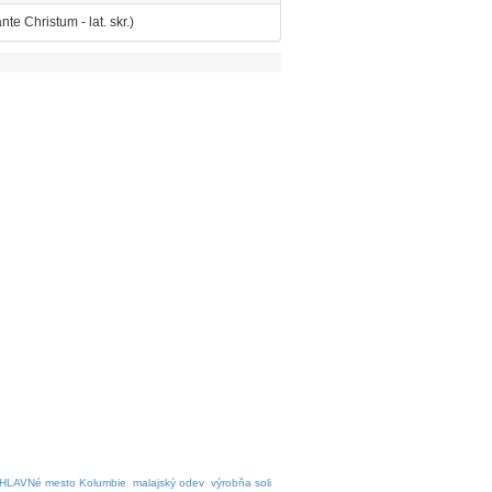
e Christum - lat. skr.)
HLAVNé mesto Kolumbie
malajský odev
výrobňa soli