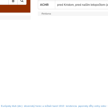
ACHR
pred Kristom, pred naším letopočtom (ant
Európsky klub (skr.)
slovenský herec a režisér karol 1910
tendencia
japonsky dĺhy volny odev