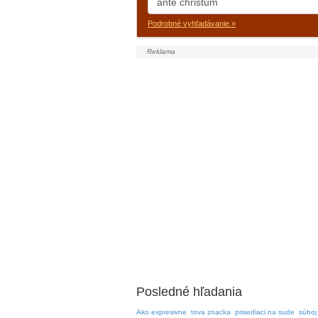
Podrobné vyhľadávanie »
Posledné hľadania
Ako expresivne
tova znacka
prisediaci na sude
súboj