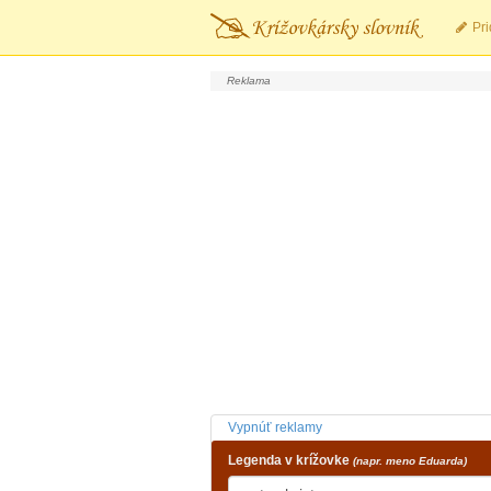
Pri
Vypnúť reklamy
Legenda v krížovke
(napr. meno Eduarda)