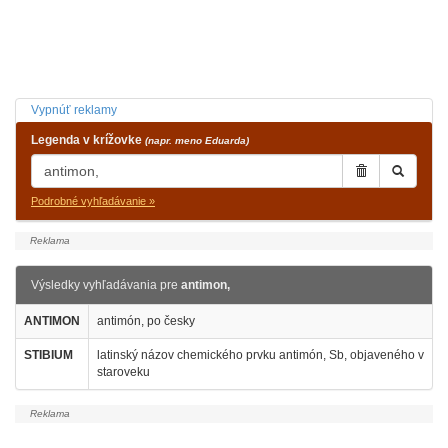
Vypnúť reklamy
Legenda v krížovke
(napr. meno Eduarda)
Podrobné vyhľadávanie »
Výsledky vyhľadávania pre
antimon,
ANTIMON
antimón, po česky
STIBIUM
latinský názov chemického prvku antimón, Sb, objaveného v
staroveku