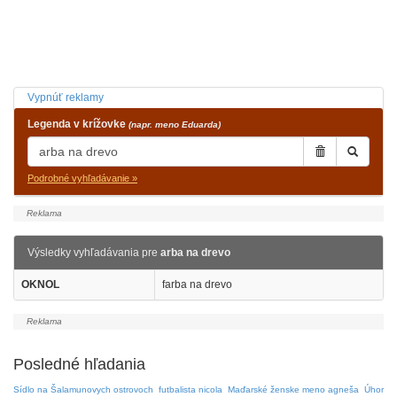
Vypnúť reklamy
Legenda v krížovke
(napr. meno Eduarda)
Podrobné vyhľadávanie »
Výsledky vyhľadávania pre
arba na drevo
OKNOL
farba na drevo
Posledné hľadania
Sídlo na Šalamunovych ostrovoch
futbalista nicola
Maďarské ženske meno agneša
Úhor