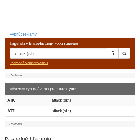
Vypnúť reklamy
Legenda v krížovke
(napr. meno Eduarda)
Podrobné vyhľadávanie »
Výsledky vyhľadávania pre
attack (skr
ATK
attack (skr.)
ATT
attack (skr.)
Posledné hľadania