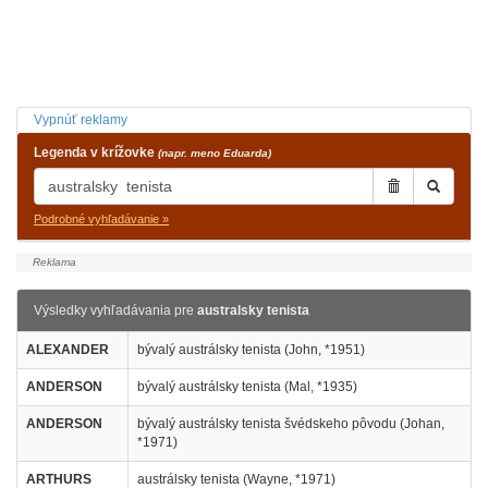
Vypnúť reklamy
Legenda v krížovke
(napr. meno Eduarda)
Podrobné vyhľadávanie »
Výsledky vyhľadávania pre
australsky tenista
ALEXANDER
bývalý austrálsky tenista (John, *1951)
ANDERSON
bývalý austrálsky tenista (Mal, *1935)
ANDERSON
bývalý austrálsky tenista švédskeho pôvodu (Johan,
*1971)
ARTHURS
austrálsky tenista (Wayne, *1971)