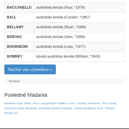
BACCANELLO
austrálsky tenista (Paul, *1979)
BALL
austrálsky tenista (Carsten, *1987)
BELLAMY
austrálsky tenista (Ryan, *1988)
BISEVAC
austrálsky tenista (Alen, *1989)
BOURGEOIS
austrálsky tenista (Luke, *1977)
BOWREY
bývalý austrálsky tenista (William, *1943)
Načítať viac výsledkov »
Posledné hľadania
dovlieklo expr
dlavit
vlna z angorských králikov a kôz
značka monitorov
Síce cesky
Súčasný cesky skladatel
americká telekom družica
cudzia predpona zvuk
Vlhkosť
Africký tím