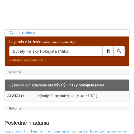
Vypnúť reklamy
Legenda v krížovke
(napr. meno Eduarda)
Podrobné vyhľadávanie »
Výsledky vyhľadávania pre
bývalý Fínsky hokejista (Mika
ALATALO
bývalý fínsky hokejista (Mika, *1971)
Posledné hľadania
Usadena hornina
Štepenie na o
benny
ruské meno mojžiš
Jedlo pejor.
analogicky jav