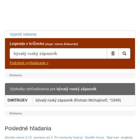
Vypnúť reklamy
Legenda v krížovke
(napr. meno Eduarda)
Podrobné vyhľadávanie »
Výsledky vyhľadávania pre
bývalý ruský zápasník
DMITRIJEV
bývalý ruský zápasník (Roman Michajlovič, *1949)
Posledné hľadania
Zenske meno 2.12
peniaze po š
Po nemecky ľudový
Vozidlo hovor.
Najv kart
anglicky