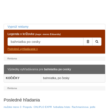
Vypnúť reklamy
Legenda v krížovke
(napr. meno Eduarda)
Podrobné vyhľadávanie »
Výsledky vyhľadávania pre
bahniatka po cesky
KOČIČKY
bahniatka, po česky
Posledné hľadania
mužske meno 3
Pospolu
CHLIPLO EXPR
futbalista hristo
Rachmaninova
jedlo