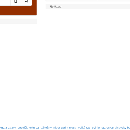
kna z agavy
sestričk
ovin sa
užitočný
niger sprint musa
veľká raz
ovinie
staroskandinavsky b