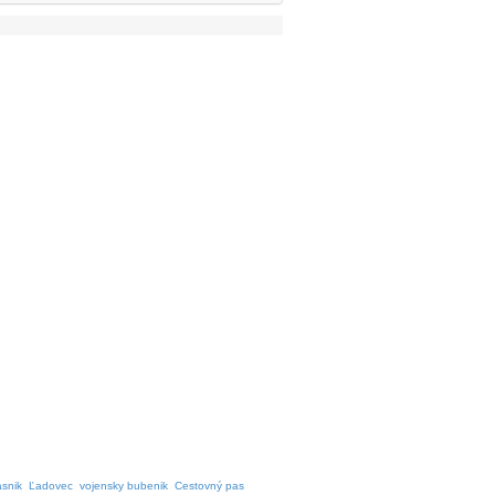
asnik
Ľadovec
vojensky bubenik
Cestovný pas