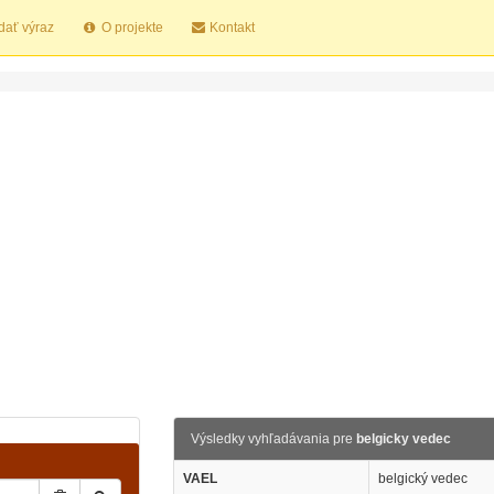
dať výraz
O projekte
Kontakt
Výsledky vyhľadávania pre
belgicky vedec
VAEL
belgický vedec