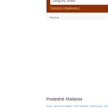
Podrobné vyhľadávanie »
Posledné hľadania
sumo
vianocna rastlina
Hud skladba
snezny muz
Vla