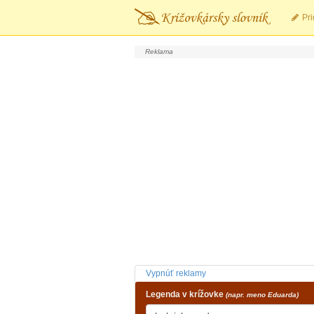
Pri
Vypnúť reklamy
Legenda v krížovke
(napr. meno Eduarda)