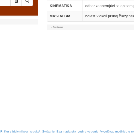
KINEMATIKA
odbor zaoberajúci sa opisom 
MASTALGIA
bolesť v okolí prsnej žľazy be
 R
Ker s bielymi kvet
reduk A
Svištanie
Eva madarsky
vodne vedenie
Vyvolávac modlitieb u m