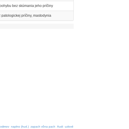
pohybu bez skúmania jeho príčiny
z patologickej príčiny, mastodynia
oslimov
naplno (hud.)
zapach vôna pach
Audi
uzlové