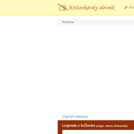
Pri
Vypnúť reklamy
Legenda v krížovke
(napr. meno Eduarda)