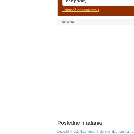
Podrobné vyhľadávanie »
Posledné hľadania
bez priciny
vož
Epa
Argentinsky mys
dad
dedina na