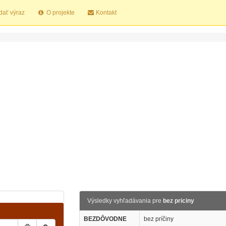
dať výraz
O projekte
Kontakt
Výsledky vyhľadávania pre
bez priciny
BEZDÔVODNE
bez príčiny