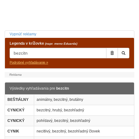
Vypnúť reklamy
Legenda v krížovke
(napr. meno Eduarda)
Podrobné vyhľadávanie »
Výsledky vyhľadávania pre
bezcitn
BEŠTIÁLNY
animálny, bezcitný, brutálny
CYNICKÝ
bezcitný, hrubý, bezohľadný
CYNICKÝ
pohŕdavý, bezcitný, bezohľadný
CYNIK
necitlivý, bezcitný, bezohľadný človek