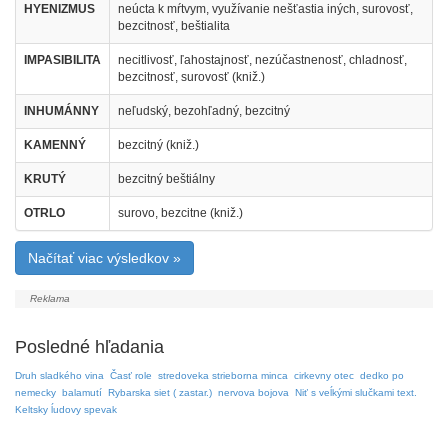
HYENIZMUS
neúcta k mŕtvym, využívanie nešťastia iných, surovosť,
bezcitnosť, beštialita
IMPASIBILITA
necitlivosť, ľahostajnosť, nezúčastnenosť, chladnosť,
bezcitnosť, surovosť (kniž.)
INHUMÁNNY
neľudský, bezohľadný, bezcitný
KAMENNÝ
bezcitný (kniž.)
KRUTÝ
bezcitný beštiálny
OTRLO
surovo, bezcitne (kniž.)
Načítať viac výsledkov »
Posledné hľadania
Druh sladkého vina
Časť role
stredoveka strieborna minca
cirkevny otec
dedko po
nemecky
balamutí
Rybarska siet ( zastar.)
nervova bojova
Niť s veĺkými slučkami text.
Keltsky ĺudovy spevak