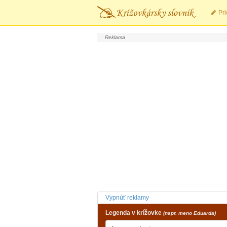
Pri
Vypnúť reklamy
Legenda v krížovke
(napr. meno Eduarda)