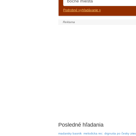
Podrobné vyhľadávanie »
Posledné hľadania
madarsky basnik
melodicka rec
drgnutia po česky zrie