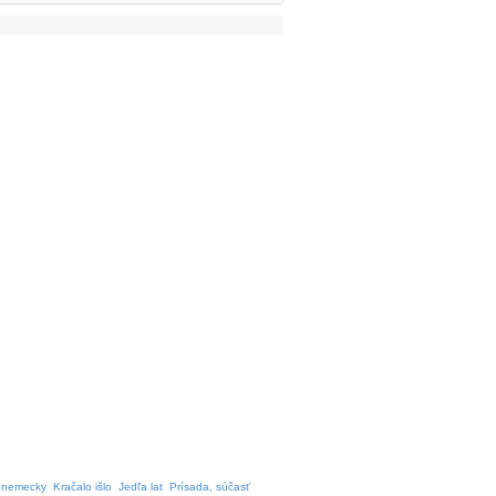
 nemecky
Kračalo išlo
Jedľa lat
Prísada, súčasť