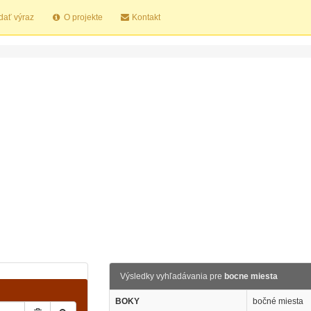
dať výraz
O projekte
Kontakt
Výsledky vyhľadávania pre
bocne miesta
BOKY
bočné miesta