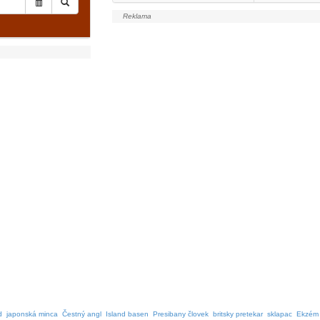
d
japonská minca
Čestný angl
Island basen
Presibany človek
britsky pretekar
sklapac
Ekzém