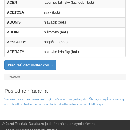
ACER
javor, po latinsky (lat., odb., bot.)
ACETOSA
štiav (bot.)
ADONIS
hlaváčik (bot.)
ADOXA
pižmovka (bot.)
AESCULUS
pagaštan (bot.)
AGERÁTY
astrovité letničky (bot.)
Načítať viac výsledkov »
Posledné hľadania
Väzenie zastar.
kontaminovať
Býk t
sťa ináč
disc jockey skr.
Štát v južnej Ázii
americký
spevák luther
Makka tkanina na plaste
skratka suhvezdia sip
Ofrfle expr.
© Jozef Rusňák. Databáza je chránená autorskými právami!