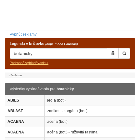
Vypnúť reklamy
Legenda v krížovke
(napr. meno Eduarda)
Podrobné vyhľadávanie »
Výsledky vyhľadávania pre
botanicky
ABIES
jedľa (bot.)
ABLAST
zaniknutie orgánu (bot.)
ACAENA
acéna (bot.)
ACAENA
acéna (bot.) - ružovitá rastlina