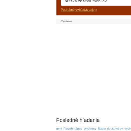
Podrobné vyhľadávanie »
Posledné hľadania
urmi
Pieseň nápev
vyrobeny
Naber do zahybov
vych