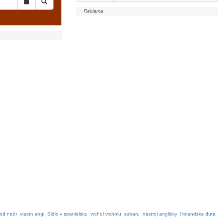
od nadr
vlastn angl
Sidlo v spanielsku
vrchol vrcholu
subaru
nástroj anglicky
Holandska dutá