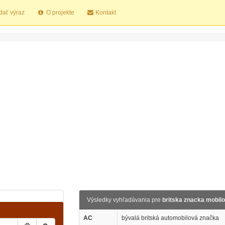
dať výraz
O projekte
Kontakt
Výsledky vyhľadávania pre
britska znacka mobil
AC
bývalá britská automobilová značka