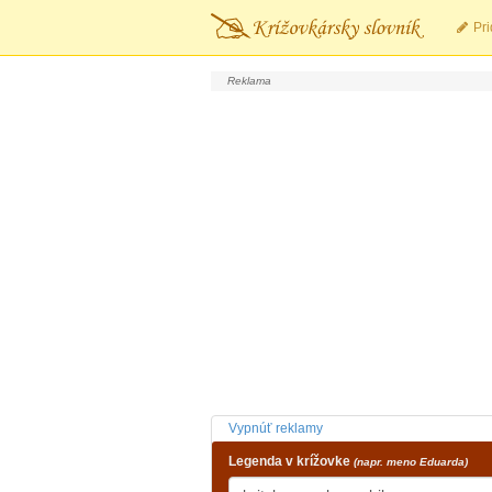
Pri
Vypnúť reklamy
Legenda v krížovke
(napr. meno Eduarda)