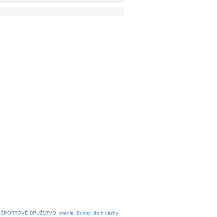
ŠPORTOVÉ DRUŽSTVO
sirenie
Buriny
druh väzby