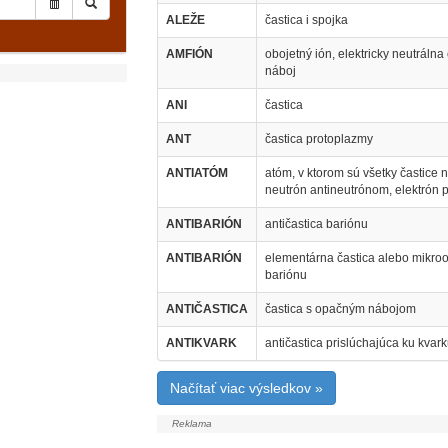
ALEŽE
častica i spojka
AMFIÓN
obojetný ión, elektricky neutrálna
náboj
ANI
častica
ANT
častica protoplazmy
ANTIATÓM
atóm, v ktorom sú všetky častice 
neutrón antineutrónom, elektrón 
ANTIBARIÓN
antičastica bariónu
ANTIBARIÓN
elementárna častica alebo mikroob
bariónu
ANTIČASTICA
častica s opačným nábojom
ANTIKVARK
antičastica prislúchajúca ku kvar
Načítať viac výsledkov »