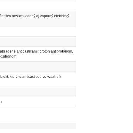
 častica nesúca kladný aj záporný elektrický
nahradené antičasticami: protón antiprotónom,
pozitrónom
jekt, ktorý je antičasticou vo vzťahu k
ku