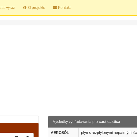
dať výraz
O projekte
Kontakt
Výsledky vyhľadávania pre
cast castica
AEROSÓL
plyn s rozptýlenými nepatrnými ča