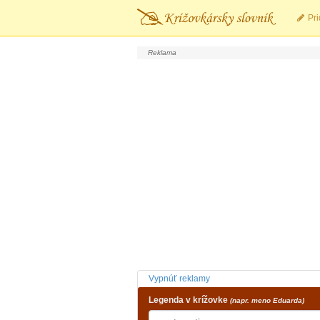
Pri
Vypnúť reklamy
Legenda v krížovke
(napr. meno Eduarda)