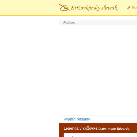
Pri
Vypnúť reklamy
Legenda v krížovke
(napr. meno Eduarda)