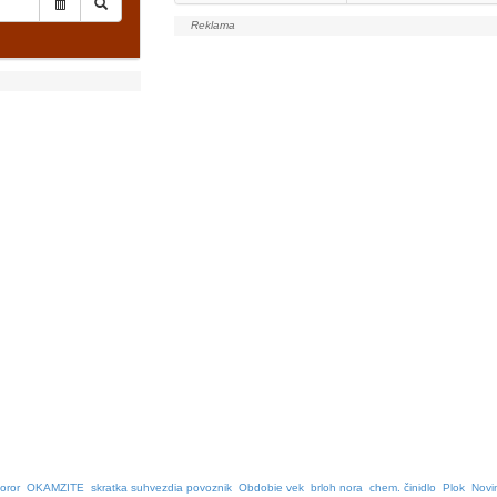
oror
OKAMZITE
skratka suhvezdia povoznik
Obdobie vek
brloh nora
chem. činidlo
Plok
Novi