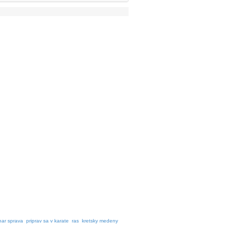
nar sprava
priprav sa v karate
ras
kretsky medeny