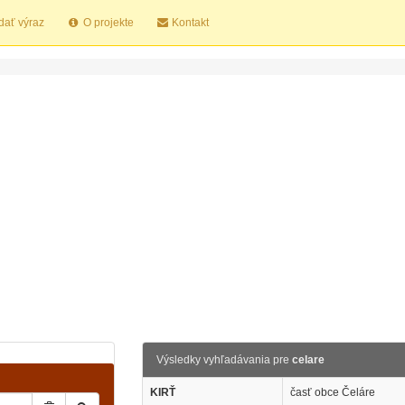
dať výraz
O projekte
Kontakt
Výsledky vyhľadávania pre
celare
KIRŤ
časť obce Čeláre