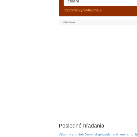
Podrobné vyhľadávanie »
Posledné hľadania
Výkonný pra
deň česky
skypri podu
antimonid cínu
h