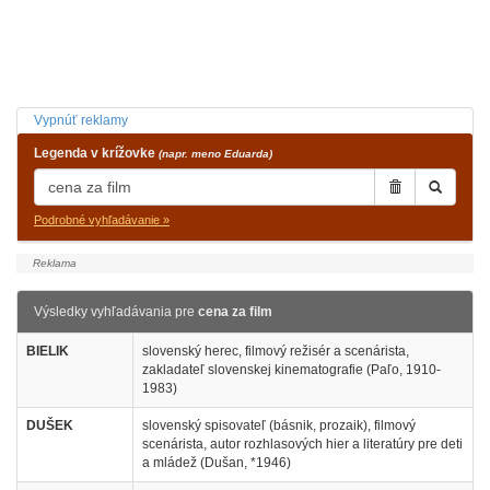
Vypnúť reklamy
Legenda v krížovke
(napr. meno Eduarda)
Podrobné vyhľadávanie »
Výsledky vyhľadávania pre
cena za film
BIELIK
slovenský herec, filmový režisér a scenárista,
zakladateľ slovenskej kinematografie (Paľo, 1910-
1983)
DUŠEK
slovenský spisovateľ (básnik, prozaik), filmový
scenárista, autor rozhlasových hier a literatúry pre deti
a mládež (Dušan, *1946)