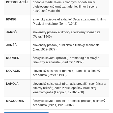
INTERGLACIÁL
obdobie medzi dvomi chladnými obdobiami v
pleistocéne vnútorné zariadenie, filmová scéna
nakrúcaná v ateliéri
IRVING
americký spisovateľ a držiteľ Oscara za scenár k filmu
Pravidlá muštárne (John, *1942)
JAROŠ
slovenský prozaik a filmový a televízny scenárista
(Peter, *1940)
JONÁŠ
slovenský prozaik, publicista a filmový scenárista
(Ján, 1919-1977)
KÖRNER
český spisovateľ (prozaik), dramaturg a filmový a
televízny scenárista (Vladimír, *1939)
KOVÁČIK
slovenský spisovateľ (prozaik, dramatik) a filmový
scenárista (Peter, *1936)
LAHOLA
slovenský spisovateľ (dramatik, prozaik), scenárista a
filmový režisér, jeden z priekopníkov izraelskej
kinematografie (Leopold, 1918-1968)
MACOUREK
český spisovateľ (básnik, dramatik, prozaik) a filmový
scenárista (Miloš, 1926-2002)