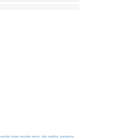
exander ruske muzske meno
slez rastlina
predpona