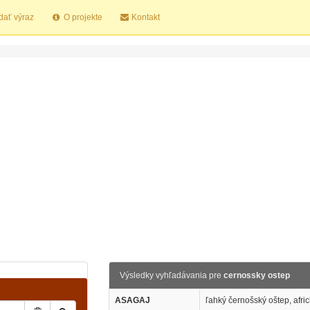
dať výraz
O projekte
Kontakt
Výsledky vyhľadávania pre
cernossky ostep
ASAGAJ
ľahký černošský oštep, afri