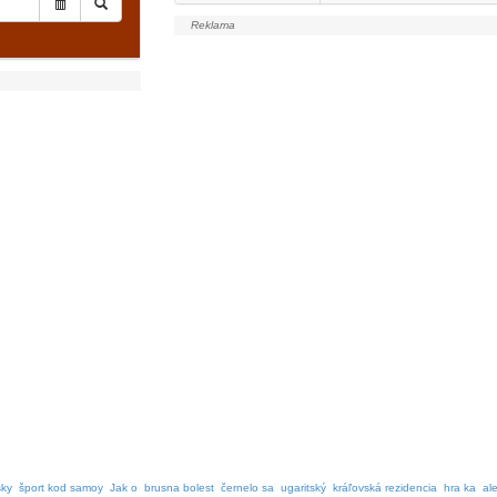
sky
šport kod samoy
Jak o
brusna bolest
černelo sa
ugaritský
kráľovská rezidencia
hra ka
al