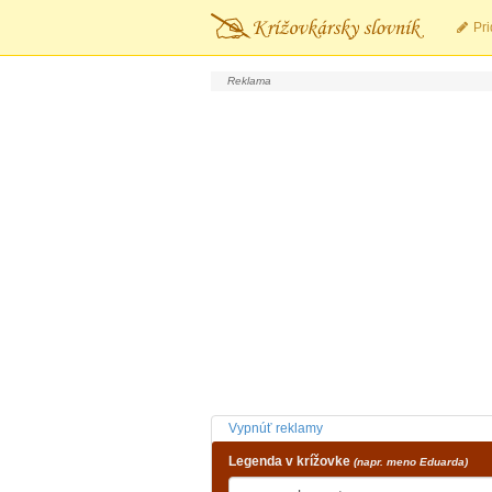
Pri
Vypnúť reklamy
Legenda v krížovke
(napr. meno Eduarda)