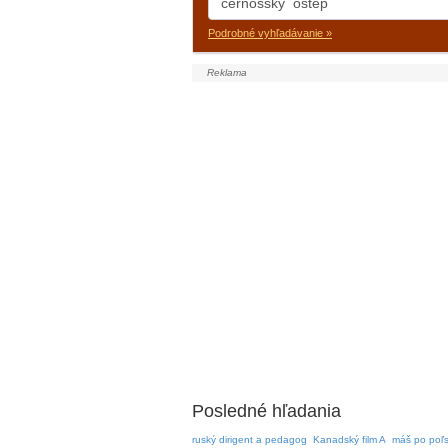
Podrobné vyhľadávanie »
Posledné hľadania
ruský dirigent a pedagog
Kanadský film A
máš po poľ