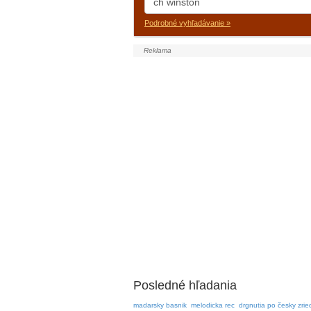
Podrobné vyhľadávanie »
Posledné hľadania
madarsky basnik
melodicka rec
drgnutia po česky zrie