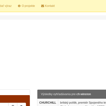
dať výraz
O projekte
Kontakt
Výsledky vyhľadávania pre
ch winston
CHURCHILL
britský politik, premiér Spojeného 