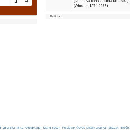
(Nobelova cena za literatúru 1953), 
(Winston, 1874-1965)
d
japonská minca
Čestný angl
Island basen
Presibany človek
britsky pretekar
sklapac
Ekzém