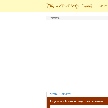
Pri
Vypnúť reklamy
Legenda v krížovke
(napr. meno Eduarda)