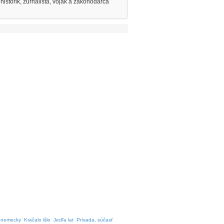
historik, žurnalista, vojak a zákonodarca
 nemecky
Kračalo išlo
Jedľa lat
Prísada, súčasť