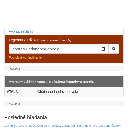
Vypnúť reklamy
Legenda v krížovke
(napr. meno Eduarda)
Podrobné vyhľadávanie »
Výsledky vyhľadávania pre
chateau briandova novela
ATALA
Chateaubriandova novela
Posledné hľadania
zavrieť na závoru
Súostrovie USA
asyrsky zakladatel
Kopa hovorovo
zvetrané úlomky