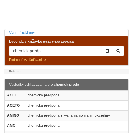
Vypnúť reklamy
Legenda v krížovke
(napr. meno Eduarda)
Podrobné vyhľadávanie »
Výsledky vyhľadávania pre
chemick predp
ACET
chemická predpona
ACETO
chemická predpona
AMINO
chemická predpona s významamom aminokyseliny
AMO
chemická predpona