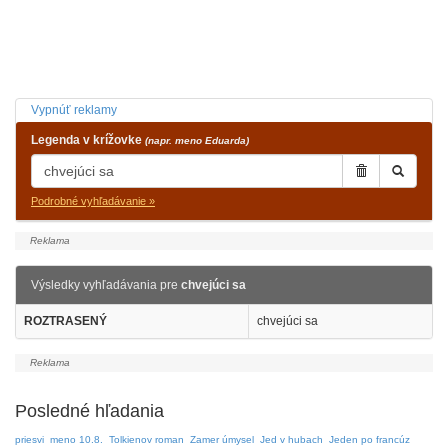
Vypnúť reklamy
Legenda v krížovke
(napr. meno Eduarda)
Podrobné vyhľadávanie »
Výsledky vyhľadávania pre
chvejúci sa
ROZTRASENÝ
chvejúci sa
Posledné hľadania
priesvi
meno 10.8.
Tolkienov roman
Zamer úmysel
Jed v hubach
Jeden po francúz