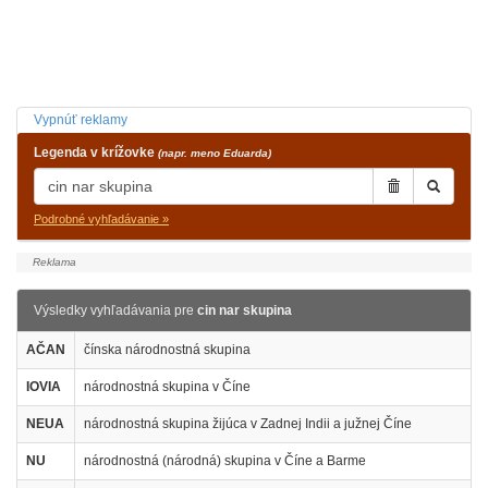
Vypnúť reklamy
Legenda v krížovke
(napr. meno Eduarda)
Podrobné vyhľadávanie »
Výsledky vyhľadávania pre
cin nar skupina
AČAN
čínska národnostná skupina
IOVIA
národnostná skupina v Číne
NEUA
národnostná skupina žijúca v Zadnej Indii a južnej Číne
NU
národnostná (národná) skupina v Číne a Barme