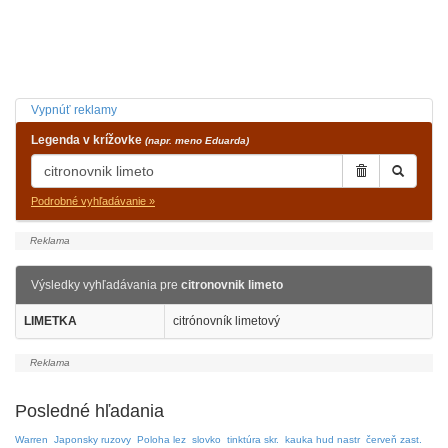
Vypnúť reklamy
Legenda v krížovke
(napr. meno Eduarda)
Podrobné vyhľadávanie »
Výsledky vyhľadávania pre
citronovnik limeto
LIMETKA
citrónovník limetový
Posledné hľadania
Warren
Japonsky ruzovy
Poloha lez
slovko
tinktúra skr.
kauka hud nastr
červeň zast.