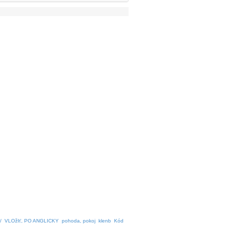
/
VLOžIť, PO ANGLICKY
pohoda, pokoj
klenb
Kód