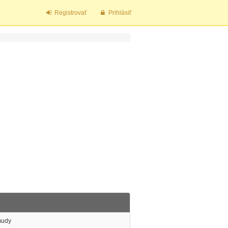
Registrovať
Prihlásiť
udy