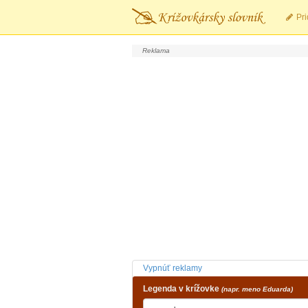
Pri
Vypnúť reklamy
Legenda v krížovke
(napr. meno Eduarda)