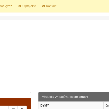
dať výraz
O projekte
Kontakt
Výsledky vyhľadávania pre
cmudy
DYMY
čm