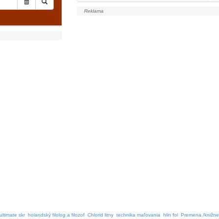
ultimate skr
holandský filolog a filozof
Chlorid litny
technika maľovania
hlin fol
Premena /knižne