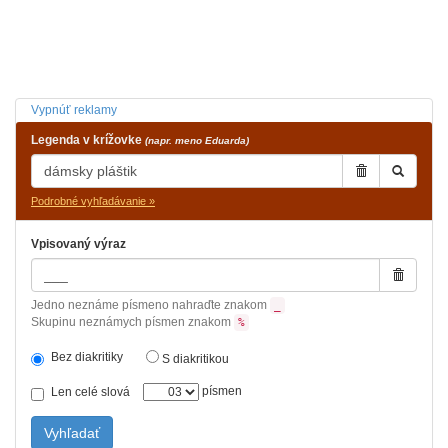
Vypnúť reklamy
Legenda v krížovke
(napr. meno Eduarda)
Podrobné vyhľadávanie »
Vpisovaný výraz
Jedno neznáme písmeno nahraďte znakom
_
Skupinu neznámych písmen znakom
%
Bez diakritiky
S diakritikou
písmen
Len celé slová
Vyhľadať