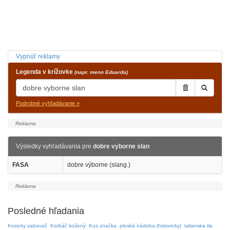
Vypnúť reklamy
Legenda v krížovke
(napr. meno Eduarda)
Podrobné vyhľadávanie »
Výsledky vyhľadávania pre
dobre vyborne slan
FASA
dobre výborne (slang.)
Posledné hľadania
Kosicky zabavač
Korbáč kožený
Kus značka
ploská nádoba (historicky)
talianska tla