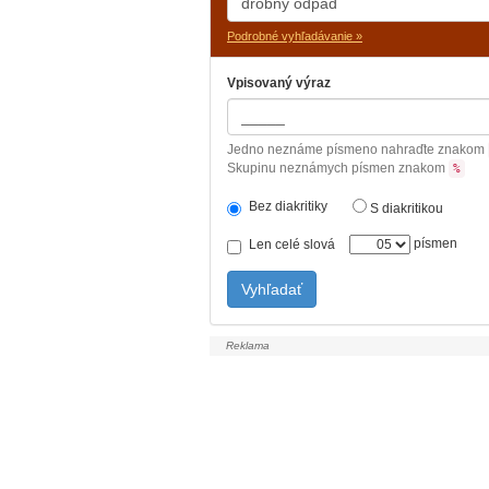
Podrobné vyhľadávanie »
Vpisovaný výraz
Jedno neznáme písmeno nahraďte znakom
Skupinu neznámych písmen znakom
%
Bez diakritiky
S diakritikou
písmen
Len celé slová
Vyhľadať