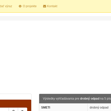
dať výraz
O projekte
Kontakt
Výsledky vyhľadávania pre
drobný odpad
na 5 pí
SMETI
drobný odpad