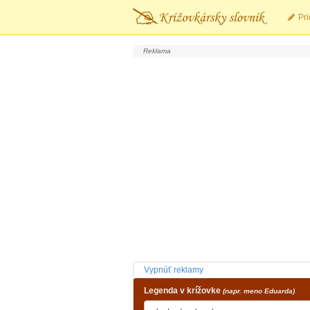
Pri
Vypnúť reklamy
Legenda v krížovke
(napr. meno Eduarda)