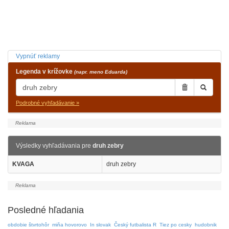
Vypnúť reklamy
Legenda v krížovke
(napr. meno Eduarda)
Podrobné vyhľadávanie »
Výsledky vyhľadávania pre
druh zebry
KVAGA
druh zebry
Posledné hľadania
obdobie štvrtohôr
miňa hovorovo
In slovak
Český futbalista R
Tiez po cesky
hudobnik