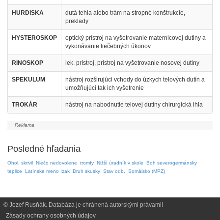
HURDISKA
dutá tehla alebo trám na stropné konštrukcie,
preklady
HYSTEROSKOP
optický prístroj na vyšetrovanie maternicovej dutiny a
vykonávanie liečebných úkonov
RINOSKOP
lek. prístroj, prístroj na vyšetrovanie nosovej dutiny
SPEKULUM
nástroj rozširujúci vchody do úzkych telových dutín a
umožňujúci tak ich vyšetrenie
TROKÁR
nástroj na nabodnutie telovej dutiny chirurgická ihla
Posledné hľadania
Ohol, skrivil
Niečo nedovolene
tromfy
Nižší úradník v skole
Boh severogermánsky
teplice
Latínske meno Izak
Druh skusky
Stav odb.
Somálsko (MPZ)
© Jozef Rusňák. Databáza je chránená autorskými právami!
Zásady ochrany osobných údajov