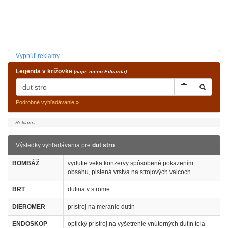
Vypnúť reklamy
Legenda v krížovke
(napr. meno Eduarda)
Podrobné vyhľadávanie »
Výsledky vyhľadávania pre
dut stro
BOMBÁŽ
vydutie veka konzervy spôsobené pokazením
obsahu, plstená vrstva na strojových valcoch
BRT
dutina v strome
DIEROMER
prístroj na meranie dutín
ENDOSKOP
optický prístroj na vyšetrenie vnútorných dutín tela