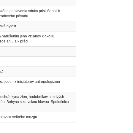
kého postavenia vďaka príslušnosti k
u rodového pôvodu
ská bytosť
ká narušením jeho vzťahov k okoliu,
zdelaniu a k práci
.)
c, jeden z iniciátorov antropologizmu
 ochránkyna žien, hudobníkov a mrtvých.
éa. Bohyna s kravskou hlavou. Spoločnica
polovica veľkého mozgu