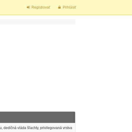
Registrovať
Prihlásiť
u, dedičná vláda šľachty, privilegovaná vrstva