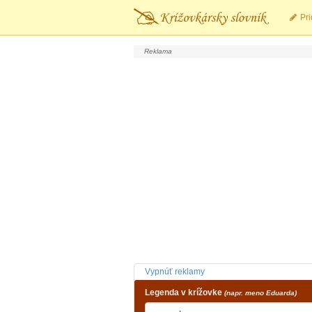
Pri
Vypnúť reklamy
Legenda v krížovke
(napr. meno Eduarda)