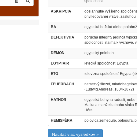
spoločnosti
ASKRIPCIA
dosiahnutie vyššieho spoločens
privilegovanej vrstve, zásluho
BA
egyptská božská alebo polobož
DEFEKTIVITA
porucha integrity jedinca typic
spoločnosti, najmä k výchove, v
DÉMON
egyptský poloboh
EGYPTAIR
letecká spoločnosť Egypta
ETO
televízna spoločnosť Egypta (skr
FEUERBACH
nemecký filozof, mladohegelove
(Ludwig Andreas, 1804-1872)
HATHOR
egyptská bohyna radosti, nebe,
Matka a manželka boha sĺnka R
Hóra
HEMISFÉRA
polovica zemegule, pologuľa, 
Načítať viac výsledkov »