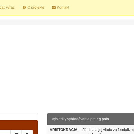
dať výraz
O projekte
Kontakt
Výsledky vyhľadávania pre
eg polo
ARISTOKRACIA
šľachta a jej vláda za feudalizm