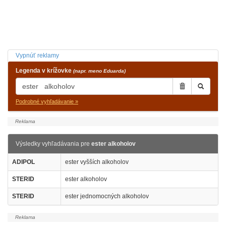
Vypnúť reklamy
Legenda v krížovke
(napr. meno Eduarda)
Podrobné vyhľadávanie »
Výsledky vyhľadávania pre
ester alkoholov
ADIPOL
ester vyšších alkoholov
STERID
ester alkoholov
STERID
ester jednomocných alkoholov