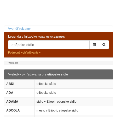
Vypnúť reklamy
Legenda v krížovke
(napr. meno Eduarda)
Podrobné vyhľadávanie »
Výsledky vyhľadávania pre
etiôpske sídlo
ABDI
etiópske sídlo
ADA
etiópske sídlo
ADAMA
sídlo v Etiópii, etiópske sídlo
ADOOLA
mesto v Etiópii, etiópske sídlo