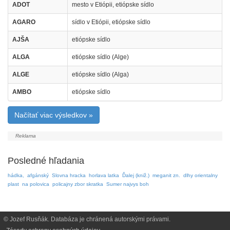
ADOT
mesto v Etiópii, etiópske sídlo
AGARO
sídlo v Etiópii, etiópske sídlo
AJŠA
etiópske sídlo
ALGA
etiópske sídlo (Alge)
ALGE
etiópske sídlo (Alga)
AMBO
etiópske sídlo
Načítať viac výsledkov »
Posledné hľadania
hádka,
afgánský
Slovna hracka
horlava latka
Ďalej (kniž.)
meganit zn.
dlhy orientalny
plast
na polovica
policajny zbor skratka
Sumer najvys boh
© Jozef Rusňák. Databáza je chránená autorskými právami.