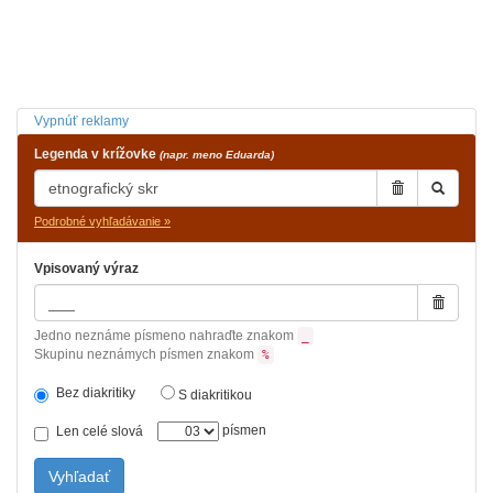
Vypnúť reklamy
Legenda v krížovke
(napr. meno Eduarda)
Podrobné vyhľadávanie »
Vpisovaný výraz
Jedno neznáme písmeno nahraďte znakom
_
Skupinu neznámych písmen znakom
%
Bez diakritiky
S diakritikou
písmen
Len celé slová
Vyhľadať