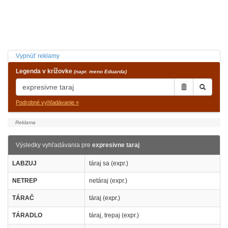
Vypnúť reklamy
Legenda v krížovke
(napr. meno Eduarda)
Podrobné vyhľadávanie »
Výsledky vyhľadávania pre
expresivne taraj
LABZUJ
táraj sa (expr.)
NETREP
netáraj (expr.)
TÁRAČ
táraj (expr.)
TÁRADLO
táraj, trepaj (expr.)